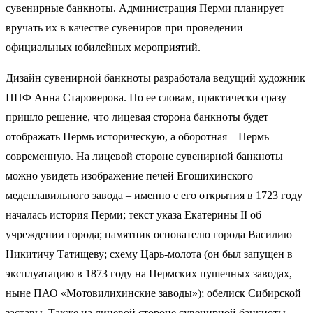
сувенирные банкноты. Администрация Перми планирует
вручать их в качестве сувениров при проведении
официальных юбилейных мероприятий.
Дизайн сувенирной банкноты разработала ведущий художник
ППФ Анна Староверова. По ее словам, практически сразу
пришло решение, что лицевая сторона банкноты будет
отображать Пермь историческую, а оборотная – Пермь
современную. На лицевой стороне сувенирной банкноты
можно увидеть изображение печей Егошихинского
медеплавильного завода – именно с его открытия в 1723 году
началась история Перми; текст указа Екатерины II об
учреждении города; памятник основателю города Василию
Никитичу Татищеву; схему Царь-молота (он был запущен в
эксплуатацию в 1873 году на Пермских пушечных заводах,
ныне ПАО «Мотовилихинские заводы»); обелиск Сибирской
заставы. Также на лицевой стороне сувенирной банкноты