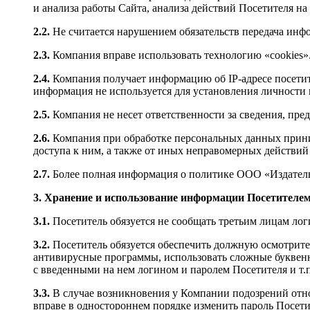
и анализа работы Сайта, анализа действий Посетителя н
2.2.
Не считается нарушением обязательств передача инф
2.3.
Компания вправе использовать технологию «cookies»
2.4.
Компания получает информацию об IP-адресе посети
информация не используется для установления личности 
2.5.
Компания не несет ответственности за сведения, пре
2.6.
Компания при обработке персональных данных прини
доступа к ним, а также от иных неправомерных действи
2.7.
Более полная информация о политике ООО «Издатель
3. Хранение и использование информации Посетителе
3.1.
Посетитель обязуется не сообщать третьим лицам лог
3.2.
Посетитель обязуется обеспечить должную осмотрител
антивирусные программы, использовать сложные буквенн
с введенными на нем логином и паролем Посетителя и т.п
3.3.
В случае возникновения у Компании подозрений отн
вправе в одностороннем порядке изменить пароль Посети