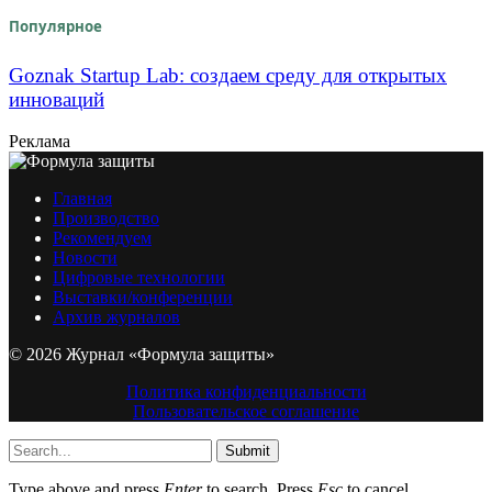
Популярное
Goznak Startup Lab: создаем среду для открытых
инноваций
Реклама
Главная
Производство
Рекомендуем
Новости
Цифровые технологии
Выставки/конференции
Архив журналов
© 2026 Журнал «Формула защиты»
Политика конфиденциальности
Пользовательское соглашение
Submit
Type above and press
Enter
to search. Press
Esc
to cancel.