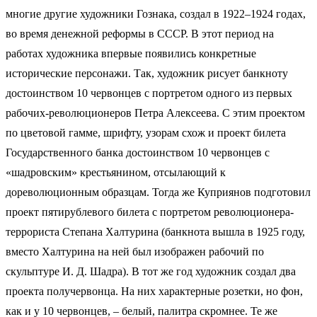
многие другие художники Гознака, создал в 1922–1924 годах,
во время денежной реформы в СССР. В этот период на
работах художника впервые появились конкретные
исторические персонажи. Так, художник рисует банкноту
достоинством 10 червонцев с портретом одного из первых
рабочих-революционеров Петра Алексеева. С этим проектом
по цветовой гамме, шрифту, узорам схож и проект билета
Государственного банка достоинством 10 червонцев с
«шадровским» крестьянином, отсылающий к
дореволюционным образцам. Тогда же Куприянов подготовил
проект пятирублевого билета с портретом революционера-
террориста Степана Халтурина (банкнота вышла в 1925 году,
вместо Халтурина на ней был изображен рабочий по
скульптуре И. Д. Шадра). В тот же год художник создал два
проекта получервонца. На них характерные розетки, но фон,
как и у 10 червонцев, – белый, палитра скромнее. Те же