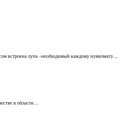
рсом встроена лупа –необходимый каждому нумизмату…
честве в области…