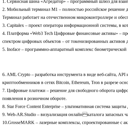
1. Сервисная шина «Агредатор» – программный шлюз для взаи
2. Мобильный терминал М1 – полностью российское решение д
Терминал работает на отечественном микроконтроллере и обе
3. Capitalex – проект оператора информационной системы, в 
4. Платформа «Web3 Tech Цифровые финансовые активы» – пре
спектром цифровых объектов – от токенизированных активов 
5. Inoface – программно-аппаратный комплекс биометрической
6. AML Crypto – разработка инструмента в виде веб-сайта, API
криптообменников в сетях Bitcoin, Ethereum, Tron в разрезе о
7. Цифровые платежи – решение для свободного оборота цифро
появления в розничном обороте.
8. Star Force Content Enterprise – ультимативная система защ
9. Web-AR.Studio – визуализация онлайнкаталога запасных
10.GrosseMARK – лазерные комплексы, спроектированные с акц