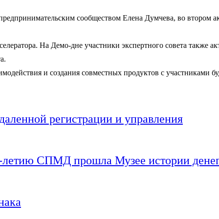
предпринимательским сообществом Елена Думчева, во втором ак
селератора. На Демо-дне участники экспертного совета также а
а.
заимодействия и создания совместных продуктов с участниками б
даленной регистрации и управления
0-летию СПМД прошла Музее истории дене
нака