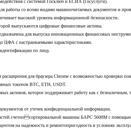
модействия с системой Госключ и ЕСИА (Госуслуги).
ля работы со всеми видами машиночитаемых документов и пров
спечивает высокий уровень информационной безопасности.
которой выпускаются цифровые финансовые активы.
дназначена для выпуска инновационных финансовых инструмент
до ЦФА с настраиваемыми характеристиками.
 идентификации по лицу.
 и расширения для браузера Chrome с возможностью проверки пока
сновных токенов BTC, ETH, USDT.
вых активов, которое поддерживает работу как с безналичным,
иты документов от утечек конфиденциальной информации.
 частей счетносортировальной машины БАРС 5600М с помощью
ентом на надежность и ремонтопригодность в условиях эксплуа