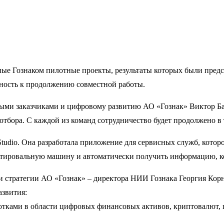
е Гознаком пилотные проекты, результаты которых были предст
вность к продолжению совместной работы.
нными заказчиками и цифровому развитию АО «Гознак» Виктор Ба
тбора. С каждой из команд сотрудничество будет продолжено в
dio. Она разработала приложение для сервисных служб, которое
ировальную машину и автоматически получить информацию, кот
 и стратегии АО «Гознак» – директора НИИ Гознака Георгия Кор
азвития:
отками в области цифровых финансовых активов, криптовалют, ц