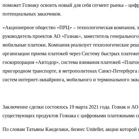
поможет Гознаку освоить новый для себя сегмент рынка – циф
потенциальных заказчиков.
«Акционерное общество «ПРЦ» – технологическая компания, з
руководитель проектов АО «Гознак», заместитель генеральног
мобильные платежи. Компания реализует технологические решен
организации приема платежей через Систему быстрых платеже
госкорпорация «Автодор», система взимания платежей «Платон
пригородном транспорте, в метрополитенах Санкт-Петербурга и
систем интернет-эквайринга, мобильного и терминального экв
Заключение сделки состоялось 19 марта 2021 года. Гознак и 
существующих продуктов Гознака с цифровыми платежными се
По словам Татьяны Канделаки, бизнес Uniteller, акции которо