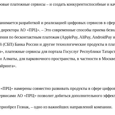
ровые платежные сервисы – и создать конкурентоспособные и ка
анимается разработкой и реализацией цифровых сервисов в сф
о директора АО «ПРЦ». – Это современные способы приема безн
ия по бесконтактным платежам (ApplePay, AliPay, AndroidPay и
й (СБП) Банка России и другие технологические продукты в пл
», платежные сервисы для портала Госуслуг Республики Татарс
 Алматы, для парковочного пространства, в частности в Москве.
айринга».
АО «ПРЦ» намерены совместно развивать продукты в сфере цифр
рвисами АО «ПРЦ» позволит добиться дополнительного эффект
й приобрел Гознак, – одно из важнейших направлений компании.