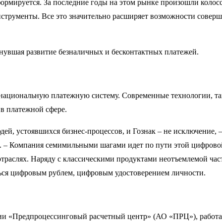
ормируется. За последние годы на этом рынке произошли колос
струменты. Все это значительно расширяет возможности соверш
нувшая развитие безналичных и бесконтактных платежей.
национальную платежную систему. Современные технологии, та
 в платежной сфере.
ей, устоявшихся бизнес-процессов, и Гознак – не исключение, –
Компания семимильными шагами идет по пути этой цифровой тр
отраслях. Наряду с классическими продуктами неотъемлемой ч
ться цифровым рублем, цифровым удостоверением личности.
и «Предпроцессинговый расчетный центр» (АО «ПРЦ»), работаю