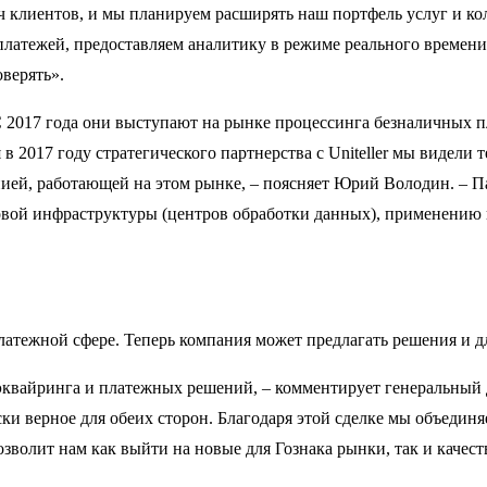
ч клиентов, и мы планируем расширять наш портфель услуг и кол
латежей, предоставляем аналитику в режиме реального времени
верять».
 2017 года они выступают на рынке процессинга безналичных п
 в 2017 году стратегического партнерства с Uniteller мы видел
нией, работающей на этом рынке, – поясняет Юрий Володин. – 
овой инфраструктуры (центров обработки данных), применению
латежной сфере. Теперь компания может предлагать решения и д
е эквайринга и платежных решений, – комментирует генеральный
ки верное для обеих сторон. Благодаря этой сделке мы объедин
позволит нам как выйти на новые для Гознака рынки, так и кач