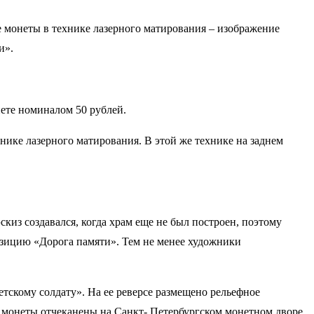
е монеты в технике лазерного матирования – изображение
и».
нете номиналом 50 рублей.
ике лазерного матирования. В этой же технике на заднем
киз создавался, когда храм еще не был построен, поэтому
зицию «Дорога памяти». Тем не менее художники
тскому солдату». На ее реверсе размещено рельефное
 монеты отчеканены на Санкт- Петербургском монетном дворе