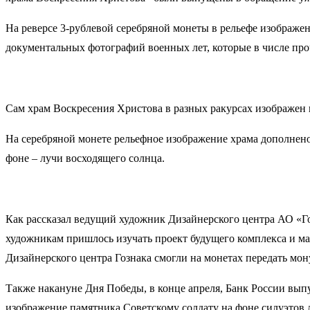
На реверсе 3-рублевой серебряной монеты в рельефе изображен
документальных фотографий военных лет, которые в числе пр
Сам храм Воскресения Христова в разных ракурсах изображен н
На серебряной монете рельефное изображение храма дополнено
фоне – лучи восходящего солнца.
Как рассказал ведущий художник Дизайнерского центра АО «Гоз
художникам пришлось изучать проект будущего комплекса и м
Дизайнерского центра Гознака смогли на монетах передать мон
Также накануне Дня Победы, в конце апреля, Банк России вып
изображение памятника Советскому солдату на фоне силуэтов 