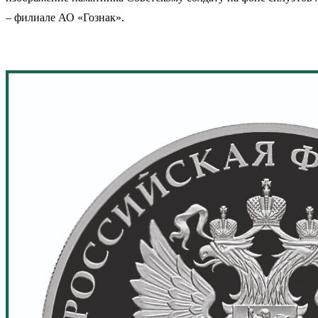
– филиале АО «Гознак».