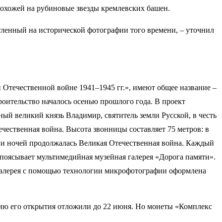
похожей на рубиновые звезды кремлевских башен.
атленный на исторической фотографии того времени, – уточнил
й Отечественной войне 1941–1945 гг.», имеют общее название –
роительство началось осенью прошлого года. В проект
ьный великий князь Владимир, святитель земли Русской, в честь
ечественная война. Высота звонницы составляет 75 метров: в
й и ночей продолжалась Великая Отечественная война. Каждый
поясывает мультимедийная музейная галерея «Дорога памяти».
, галерея с помощью технологии микрофотографии оформлена
ию его открытия отложили до 22 июня. Но монеты «Комплекс