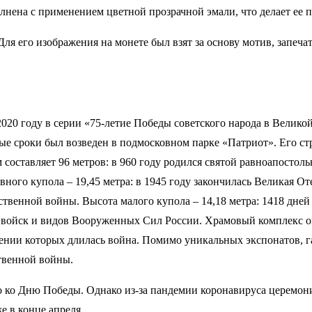
нена с применением цветной прозрачной эмали, что делает ее 
Для его изображения на монете был взят за основу мотив, запеч
020 году в серии «75-летие Победы советского народа в Велико
ые сроки был возведен в подмосковном парке «Патриот». Его ст
 составляет 96 метров: в 960 году родился святой равноапостол
ного купола – 19,45 метра: в 1945 году закончилась Великая От
ственной войны. Высота малого купола – 14,18 метра: 1418 дне
в войск и видов Вооруженных Сил России. Храмовый комплекс о
тяжении которых длилась война. Помимо уникальных экспонатов
твенной войны.
о ко Дню Победы. Однако из-за пандемии коронавируса церемон
 в конце апреля.