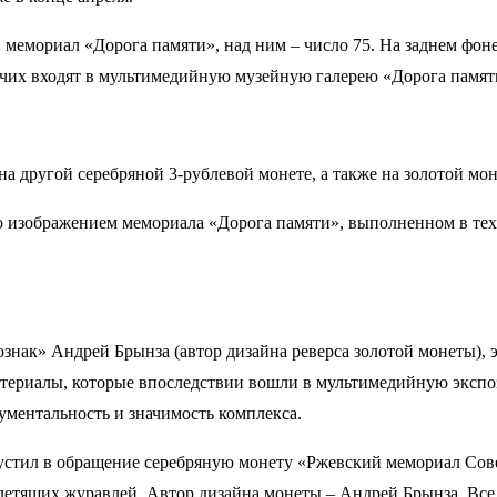
 мемориал «Дорога памяти», над ним – число 75. На заднем фон
очих входят в мультимедийную музейную галерею «Дорога памят
а другой серебряной 3-рублевой монете, а также на золотой мо
 изображением мемориала «Дорога памяти», выполненном в техн
нак» Андрей Брынза (автор дизайна реверса золотой монеты), эс
атериалы, которые впоследствии вошли в мультимедийную экспо
ументальность и значимость комплекса.
устил в обращение серебряную монету «Ржевский мемориал Сове
летящих журавлей. Автор дизайна монеты – Андрей Брынза. Все