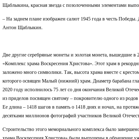
Щаблыкина, красная звезда с позолоченными элементами выпол
– На заднем плане изображен салют 1945 года в честь Победы. 
Антон Щаблыкин.
Две другие серебряные монеты и золотая монета, вышедшие в 2
«Комплекс храма Воскресения Христова». Этот храм в рекордн
заложено много символики. Так, высота храма вместе с крестом
которого освящен Малый (нижний) храм. Диаметр барабана глав
2020 году исполнилось 75 лет со дня окончания Великой Отече
из приделов посвящен святому – покровителю одного из родо
Ее длина – 1418 шагов в память о 1418 днях и ночах, на про
десятками миллионов фотографий участников Великой Отечес
Строительство этого мемориального комплекса было завершен
храма Воскресения Христова» были выпущены в обращение уже